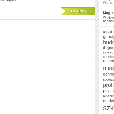
#zabiegani
Was do 
DLA
CONTINUE
ZABIEGANYCH
Magic
Witajcie
nadmorsk
antyki
genet
bud
diagno
turystyc
gry eduk
mater
med
ochro
społec
prof
psych
rehabili
medy
szk