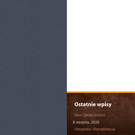
Głos Społeczności
8 sierpnia, 2026
Ortopedia i Rehabilitacja