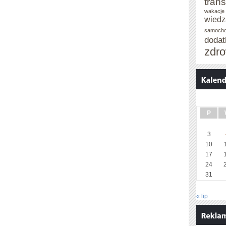
trans
wakacje 
wiedz
samoch
doda
zdro
P
3
10
17
24
31
« lip