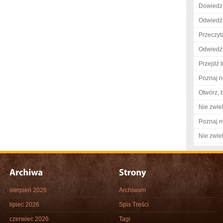
Dowiedz 
Odwiedź 
Przeczyta
Odwiedź
Przejdź t
Poznaj n
Otwórz, 
Nie zwlek
Poznaj n
Nie zwlek
sierpień 2026
Archiwum
lipiec 2026
Spis Treści
czerwiec 2026
Tagi