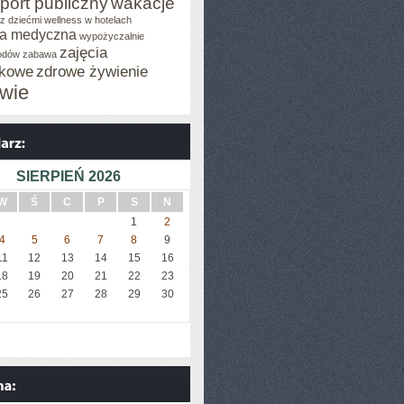
port publiczny
wakacje
z dziećmi
wellness w hotelach
a medyczna
wypożyczalnie
zajęcia
odów
zabawa
tkowe
zdrowe żywienie
wie
SIERPIEŃ 2026
W
Ś
C
P
S
N
1
2
4
5
6
7
8
9
11
12
13
14
15
16
18
19
20
21
22
23
25
26
27
28
29
30