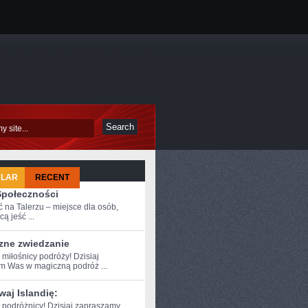
ULAR
RECENT
Społeczności
 na Talerzu – miejsce dla osób,
cą jeść ...
zne zwiedzanie
 ‍miłośnicy‌ podróży! ⁢Dzisiaj
m Was ‍w magiczną podróż ...
aj Islandię:
e podróżnicy! Dzisiaj zapraszamy