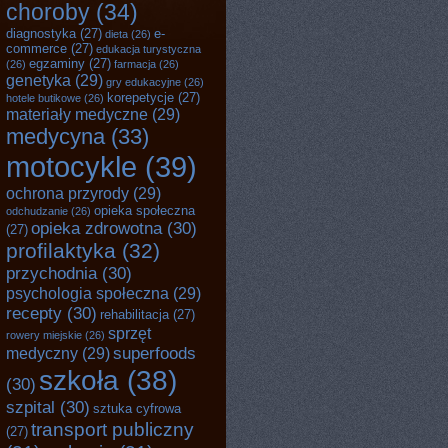
choroby
(34)
diagnostyka
(27)
e-
dieta
(26)
commerce
(27)
edukacja turystyczna
egzaminy
(27)
(26)
farmacja
(26)
genetyka
(29)
gry edukacyjne
(26)
korepetycje
(27)
hotele butikowe
(26)
materiały medyczne
(29)
medycyna
(33)
motocykle
(39)
ochrona przyrody
(29)
opieka społeczna
odchudzanie
(26)
opieka zdrowotna
(30)
(27)
profilaktyka
(32)
przychodnia
(30)
psychologia społeczna
(29)
recepty
(30)
rehabilitacja
(27)
sprzęt
rowery miejskie
(26)
superfoods
medyczny
(29)
szkoła
(38)
(30)
szpital
(30)
sztuka cyfrowa
transport publiczny
(27)