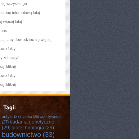
się wszystkiego
stronę internetową tutaj
j więcej tutaj
 nas
utaj, aby dowiedzieć się więcej
owe fakty
by zobaczyć
aj, kliknij
owe fakty
aj, kliknij
antyki
(27)
asertywność
apteka
(26)
badania genetyczne
(27)
(29)
biotechnologia
(29)
budownictwo
(33)