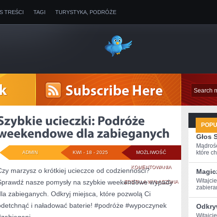
IS TREŚCI
TAGI
TURYSTYKA, PODRÓŻE
POP
Głos 
Mądrość
które ch
ADMIN
KWI - 18 - 2025
MOŻLIWOŚĆ
SZYBKIE
KOMENTOWANIA
Czy marzysz o krótkiej ucieczce od codzienności?
Magic
Witajcie
Sprawdź nasze pomysły na szybkie weekendowe wypady
UCIECZKI:
ZOSTAŁA WYŁĄCZONA
zabiera
dla zabieganych. Odkryj miejsca, które pozwolą Ci
PODRÓŻE
odetchnąć i naładować baterie! #podróże #wypoczynek
Odkryw
WEEKENDOWE
Witajci