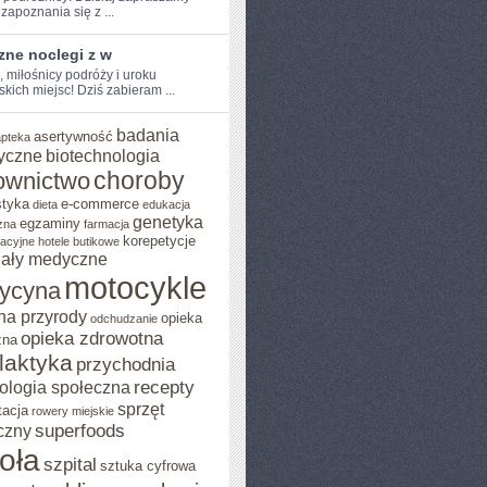
zapoznania się z ...
zne noclegi z w
, miłośnicy podróży i​ uroku
ich miejsc! Dziś⁤ zabieram ...
badania
asertywność
apteka
yczne
biotechnologia
choroby
ownictwo
styka
e-commerce
dieta
edukacja
genetyka
egzaminy
zna
farmacja
korepetycje
acyjne
hotele butikowe
iały medyczne
motocykle
ycyna
na przyrody
opieka
odchudzanie
opieka zdrowotna
zna
ilaktyka
przychodnia
recepty
ologia społeczna
sprzęt
tacja
rowery miejskie
superfoods
czny
oła
szpital
sztuka cyfrowa